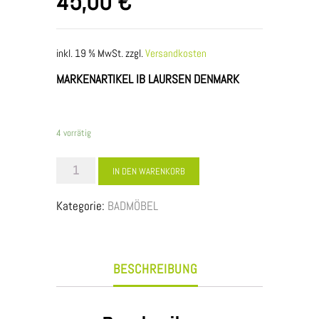
45,00
€
inkl. 19 % MwSt.
zzgl.
Versandkosten
MARKENARTIKEL IB LAURSEN DENMARK
4 vorrätig
WANDREGAL
IN DEN WARENKORB
mit
Kategorie:
BADMÖBEL
Netzablage
Menge
BESCHREIBUNG