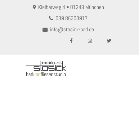
Kleiberweg 4 • 81249 München
089 86308917
info@stosick-bad.de
MENU
WANDREGAL mit Netzablage
Home
WANDREGAL mit Netzablage