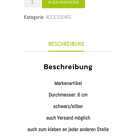
SPIEGEL
IN DEN WARENKORB
-
Kategorie:
ACCESSOIRS
MAGNET
UHR
Menge
BESCHREIBUNG
Beschreibung
Markenartikel
Durchmesser: 6 cm
schwarz/silber
auch Versand möglich
auch zum kleben an jeder anderen Stelle