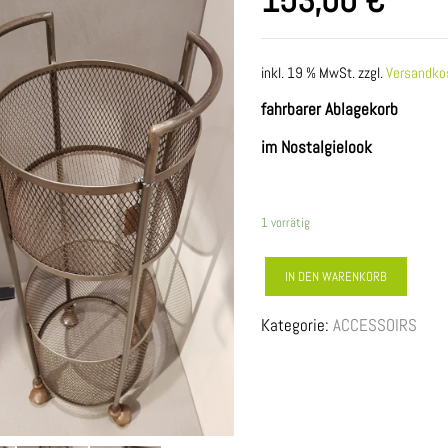
153,00
€
inkl. 19 % MwSt.
zzgl.
Versandko
fahrbarer Ablagekorb
im Nostalgielook
1 vorrätig
METAL
IN DEN WARENKORB
-
Kategorie:
ACCESSOIRS
HOCHKORB
Menge