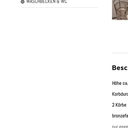
WASCHBECKEN & WC
Besc
Höhe ca
Korbdur
2 Körbe
bronzef
nur geg