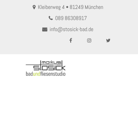
Kleiberweg 4 • 81249 München
089 86308917
info@stosick-bad.de
MENU
Glasvase in Rauchoptik klein
Home
Glasvase in Rauchoptik klein