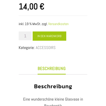
14,00
€
inkl. 19 % MwSt.
zzgl.
Versandkosten
Glasvase
IN DEN WARENKORB
in
Kategorie:
ACCESSOIRS
Rauchoptik
klein
Menge
BESCHREIBUNG
Beschreibung
Eine wunderschöne kleine Glasvase in
Rauchoptik