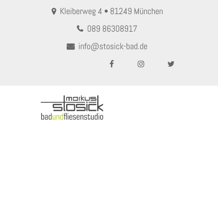
Kleiberweg 4 • 81249 München
089 86308917
info@stosick-bad.de
MENU
Glasvase groß in Rauchoptik
Home
Glasvase groß in Rauchoptik