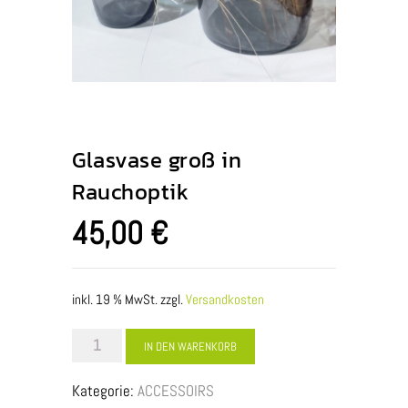
Glasvase groß in
Rauchoptik
45,00
€
inkl. 19 % MwSt.
zzgl.
Versandkosten
Glasvase
IN DEN WARENKORB
groß
Kategorie:
ACCESSOIRS
in