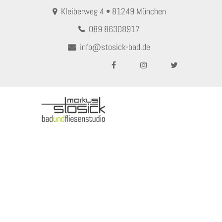
Kleiberweg 4 • 81249 München
089 86308917
info@stosick-bad.de
MENU
DEKO – HOLZ SKULPTUR
(Stern)
Home
DEKO – HOLZ SKULPTUR (Stern)