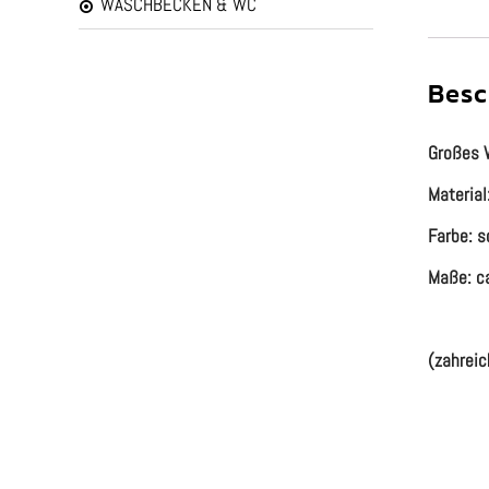
WASCHBECKEN & WC
Besc
Großes 
Material
Farbe: s
Maße: c
(zahreic