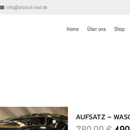
info@stosick-bad.de
Home
Über uns
Shop
AUFSATZ – WASCHBECKEN (oval)
Home
AUFSATZ – WASCHBECKEN (oval)
AUFSATZ – WASC
Ursp