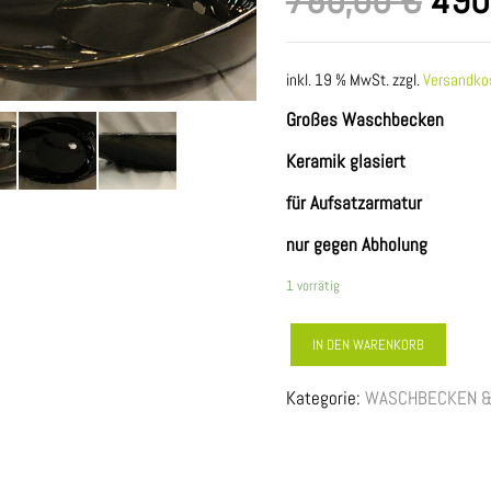
780,00
€
490
Prei
war
inkl. 19 % MwSt.
zzgl.
Versandko
780
Großes Waschbecken
Keramik glasiert
für Aufsatzarmatur
nur gegen Abholung
1 vorrätig
AUFSATZ
IN DEN WARENKORB
-
Kategorie:
WASCHBECKEN 
WASCHBECKEN
(oval)
Menge