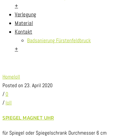
+
Verlegung
Material
Kontakt
Badsanierung Fürstenfeldbruck
+
Archive for Author: loll
Home
loll
Posted on 23. April 2020
/
0
/
loll
SPIEGEL MAGNET UHR
für Spiegel oder Spiegelschrank Durchmesser 6 cm